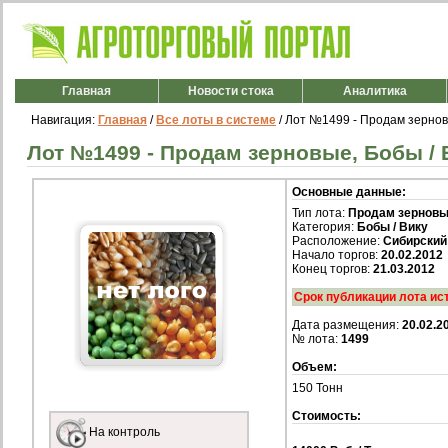
Главная
Новости стока
Аналитика
Навигация:
Главная
/
Все лоты в системе
/ Лот №1499 - Продам зерновы
Лот №1499 - Продам зерновые, Бобы / В
Основные данные:
Тип лота:
Продам зернов
Категория:
Бобы / Вику
Расположение:
Сибирский
Начало торгов:
20.02.2012
Конец торгов:
21.03.2012
Срок публикации лота ис
Дата размещения:
20.02.2
№ лота:
1499
Объем:
150 Тонн
Стоимость:
На контроль