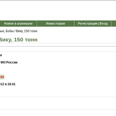
Новое в агронауке
Инвесторам
Регистрация | Вход
е, Бобы / Вику, 150 тонн
ику, 150 тонн
ые
 ФО России
тек
012 в 18.41