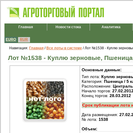
Главная
Новости стока
Аналитика
EURO
RUR
Навигация:
Главная
/
Все лоты в системе
/ Лот №1538 - Куплю зерновые
Лот №1538 - Куплю зерновые, Пшеница /
Основные данные:
Тип лота:
Куплю зернов
Категория:
Пшеница / 5 к
Расположение:
Централ
Начало торгов:
27.02.201
Конец торгов:
28.03.2012
Срок публикации лота 
Дата размещения:
27.02.
№ лота:
1538
Объем: