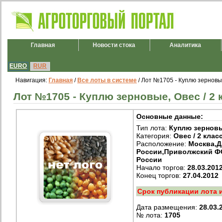
Главная
Новости стока
Аналитика
EURO
RUR
Навигация:
Главная
/
Все лоты в системе
/ Лот №1705 - Куплю зерновые
Лот №1705 - Куплю зерновые, Овес / 2 
Основные данные:
Тип лота:
Куплю зернов
Категория:
Овес / 2 клас
Расположение:
Москва,
России,Приволжский Ф
России
Начало торгов:
28.03.201
Конец торгов:
27.04.2012
Срок публикации лота 
Дата размещения:
28.03.
№ лота:
1705