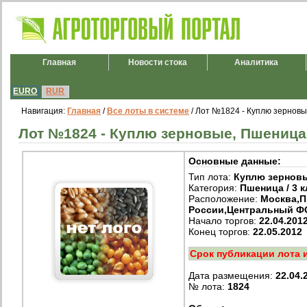
Главная
Новости стока
Аналитика
EURO
RUR
Навигация:
Главная
/
Все лоты в системе
/ Лот №1824 - Куплю зерновые
Лот №1824 - Куплю зерновые, Пшеница /
Основные данные:
Тип лота:
Куплю зернов
Категория:
Пшеница / 3 к
Расположение:
Москва,
России,Центральный Ф
Начало торгов:
22.04.201
Конец торгов:
22.05.2012
Срок публикации лота 
Дата размещения:
22.04.
№ лота:
1824