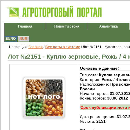
Главная
Новости стока
Аналитика
EURO
RUR
Навигация:
Главная
/
Все лоты в системе
/ Лот №2151 - Куплю зерновые
Лот №2151 - Куплю зерновые, Рожь / 4 
Основные данные:
Тип лота:
Куплю зернов
Категория:
Рожь / 4 клас
Расположение:
Приволжс
России
Начало торгов:
31.07.201
Конец торгов:
30.08.2012
Срок публикации лота 
Дата размещения:
31.07.
№ лота:
2151