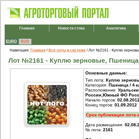
Главная
Новости стока
Аналитика
EURO
RUR
Навигация:
Главная
/
Все лоты в системе
/ Лот №2161 - Куплю зерновые
Лот №2161 - Куплю зерновые, Пшеница /
Основные данные:
Тип лота:
Куплю зернов
Категория:
Пшеница / 4 к
Расположение:
Уральски
России,Южный ФО Рос
Начало торгов:
02.08.201
Конец торгов:
01.09.2012
Срок публикации лота 
Дата размещения:
02.08.
№ лота:
2161