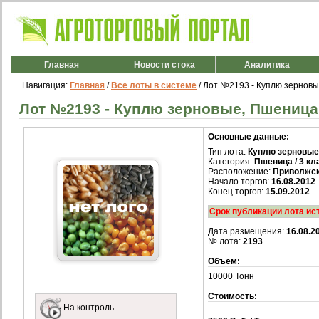
Главная
Новости стока
Аналитика
Навигация:
Главная
/
Все лоты в системе
/ Лот №2193 - Куплю зерновые
Лот №2193 - Куплю зерновые, Пшеница /
Основные данные:
Тип лота:
Куплю зерновые
Категория:
Пшеница / 3 кл
Расположение:
Приволжск
Начало торгов:
16.08.2012
Конец торгов:
15.09.2012
Срок публикации лота ис
Дата размещения:
16.08.2
№ лота:
2193
Объем:
10000 Тонн
Стоимость:
На контроль