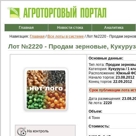
Главная
Новости стока
Аналитика
Навигация:
Главная
/
Все лоты в системе
/ Лот №2220 - Продам зерновые
Лот №2220 - Продам зерновые, Кукуруза 
Основные данные:
Тип лота:
Продам зернов
Категория:
Кукуруза / 1 кл
Расположение:
Южный ФО
Начало торгов:
23.08.2012
Конец торгов:
22.09.2012
Срок публикации лота ис
Дата размещения:
23.08.2
№ лота:
2220
Объем:
4 Тонн
Стоимость:
На контроль