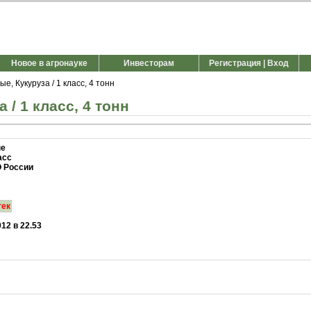
Новое в агронауке
Инвесторам
Регистрация | Вход
, Кукуруза / 1 класс, 4 тонн
/ 1 класс, 4 тонн
ые
асс
 России
тек
012 в 22.53