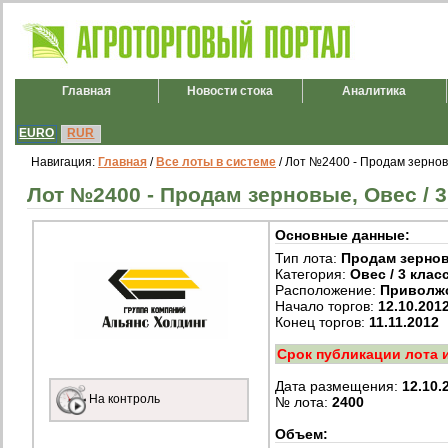
Главная
Новости стока
Аналитика
EURO
RUR
Навигация:
Главная
/
Все лоты в системе
/ Лот №2400 - Продам зерновы
Лот №2400 - Продам зерновые, Овес / 3
Основные данные:
Тип лота:
Продам зерно
Категория:
Овес / 3 клас
Расположение:
Приволж
Начало торгов:
12.10.201
Конец торгов:
11.11.2012
Срок публикации лота 
Дата размещения:
12.10.
На контроль
№ лота:
2400
Объем: