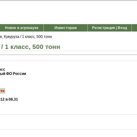
Новое в агронауке
Инвесторам
Регистрация | Вход
 Кукуруза / 1 класс, 500 тонн
 1 класс, 500 тонн
асс
ый ФО России
тек
012 в 08.31