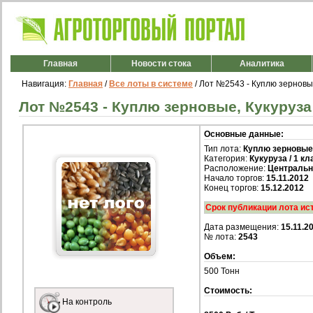
Главная
Новости стока
Аналитика
Навигация:
Главная
/
Все лоты в системе
/ Лот №2543 - Куплю зерновые,
Лот №2543 - Куплю зерновые, Кукуруза /
Основные данные:
Тип лота:
Куплю зерновые
Категория:
Кукуруза / 1 кл
Расположение:
Центральн
Начало торгов:
15.11.2012
Конец торгов:
15.12.2012
Срок публикации лота ис
Дата размещения:
15.11.2
№ лота:
2543
Объем:
500 Тонн
Стоимость:
На контроль