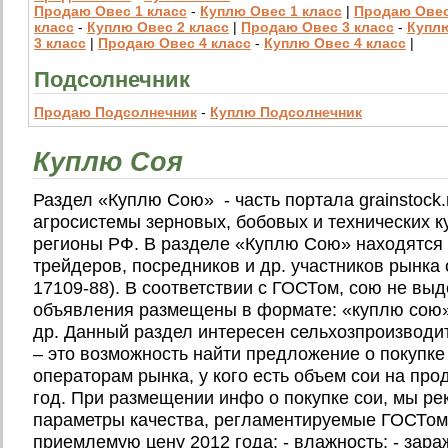
Продаю Овес 1 класс
-
Куплю Овес 1 класс
|
Продаю Овес
класс
-
Куплю Овес 2 класс
|
Продаю Овес 3 класс
-
Купл
3 класс
|
Продаю Овес 4 класс
-
Куплю Овес 4 класс
|
Подсолнечник
Продаю Подсолнечник
-
Куплю Подсолнечник
Куплю Соя
Раздел «Куплю Сою» - часть портала grainstock.
агросистемы зерновых, бобовых и технических 
регионы РФ. В разделе «Куплю Сою» находятся
трейдеров, посредников и др. участников рынка 
17109-88). В соответствии с ГОСТом, сою не вы
объявления размещены в формате: «куплю сою»
др. Данный раздел интересен сельхозпроизводи
– это возможность найти предложение о покупке
операторам рынка, у кого есть объем сои на про
год. При размещении инфо о покупке сои, мы р
параметры качества, регламентируемые ГОСТом 
приемлемую цену 2012 года: - влажность; - зара